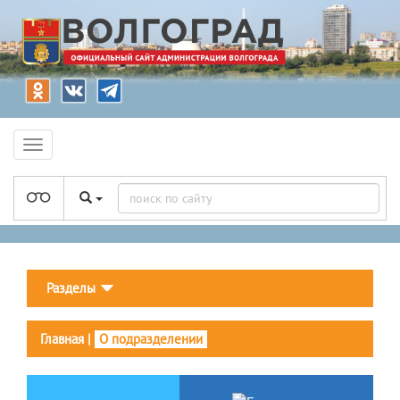
Разделы
Главная
|
О подразделении