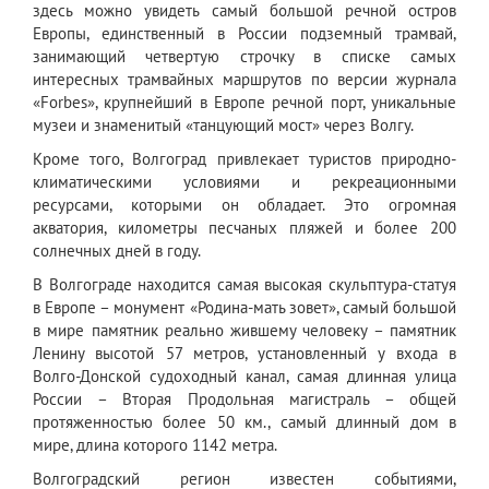
здесь можно увидеть самый большой речной остров
Европы, единственный в России подземный трамвай,
занимающий четвертую строчку в списке самых
интересных трамвайных маршрутов по версии журнала
«Forbes», крупнейший в Европе речной порт, уникальные
музеи и знаменитый «танцующий мост» через Волгу.
Кроме того, Волгоград привлекает туристов природно-
климатическими условиями и рекреационными
ресурсами, которыми он обладает. Это огромная
акватория, километры песчаных пляжей и более 200
солнечных дней в году.
В Волгограде находится самая высокая скульптура-статуя
в Европе – монумент «Родина-мать зовет», самый большой
в мире памятник реально жившему человеку – памятник
Ленину высотой 57 метров, установленный у входа в
Волго-Донской судоходный канал, самая длинная улица
России – Вторая Продольная магистраль – общей
протяженностью более 50 км., самый длинный дом в
мире, длина которого 1142 метра.
Волгоградский регион известен событиями,