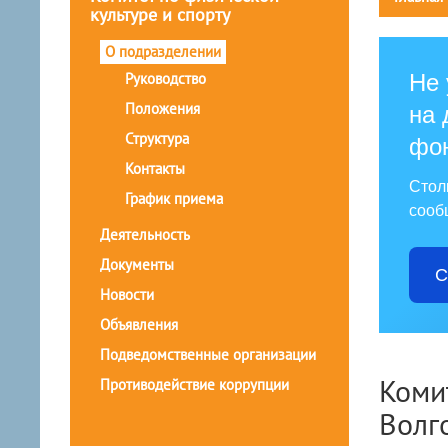
культуре и спорту
О подразделении
Руководство
Не 
Положения
на 
Структура
фо
Контакты
Стол
График приема
сооб
Деятельность
Документы
С
Новости
Объявления
Подведомственные организации
Коми
Противодействие коррупции
Волг