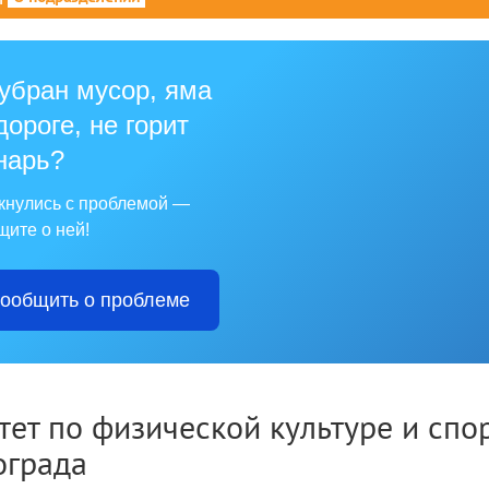
убран мусор, яма
дороге, не горит
нарь?
кнулись с проблемой —
щите о ней!
ообщить о проблеме
тет по физической культуре и спо
ограда