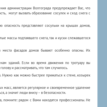
ения администрации Волгограда предупреждает Вас, что
ть, могут вызвать образование сосулек и сход снега с
ю опасность представляют сосульки на крышах домов,
хлые массы подтаявшего снега, так и куски слежавшегося
ти места фасадов домов бывают особенно опасны. Их
енам зданий. Если во время движения по тротуару вы
олову и рассматривать, что там случилось.
я. Нужно как можно быстрее прижаться к стене, козырек
х масс, является регулярное и своевременное удаление
ся, а значит люди внизу – в безопасности.
, помните: рядом с Вами находятся профессионалы. Не