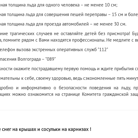
ная толщина льда для одного человека – не менее 10 см;
ная толщина льда для совершения пешей переправы – 15 см и боле
ная толщина льда для проезда автомобилей – не менее 30 см.
ние трагических случаев не оставляйте детей без присмотра! Б
, помните рядом с Вами находятся профессионалы. Не медлите с 
телефон вызова экстренных оперативных служб "112"
пасения Волгограда – "089"
ности окажите пострадавшему первую помощь и ждите прибытия с
имательны к себе, своему здоровью, ведь сэкономленные пять минут
дробно и информативно о безопасности поведения на льду, п
циях можно ознакомится на странице Комитета гражданской защ
2
снег на крышах и сосульки на карнизах !