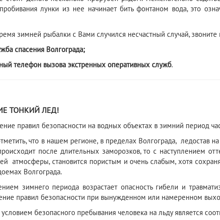
пробивания лунки из нее начинает бить фонтаном вода, это озна
 время зимней рыбалки с Вами случился несчастный случай, звоните
ужба спасения Волгограда;
ный телефон вызова экстренных оперативных служб
.
2
Е ТОНКИЙ ЛЕД!
ение правил безопасности на водных объектах в зимний период час
тметить, что в нашем регионе, в пределах Волгограда, ледостав н
происходит после длительных заморозков, то с наступлением от
й атмосферы, становится пористым и очень слабым, хотя сохраняе
доемах Волгограда.
ением зимнего периода возрастает опасность гибели и травмати
ние правил безо­пасности при вынужденном или намеренном выход
условием безопасного пребывания человека на льду является соот