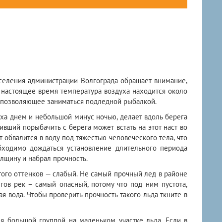
ления администрации Волгограда обращает внимание,
 настоящее время температура воздуха находится около
е позволяющее заниматься подледной рыбалкой.
уха днем и небольшой минус ночью, делает вдоль берега
ивший порыбачить с берега может встать на этот наст во
 обвалится в воду под тяжестью человеческого тела, что
ходимо дождаться установление длительного периода
лщину и набрал прочность.
того оттенков — слабый. Не самый прочный лед в районе
гов рек – самый опасный, потому что под ним пустота,
я вода. Чтобы проверить прочность такого льда ткните в
ся большой группой на маленьком участке льда. Если в