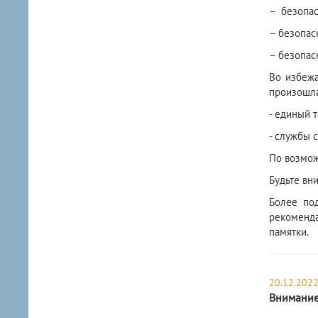
– безопас
– безопас
– безопас
Во избежа
произошла
- единый 
- службы с
По возмож
Будьте вн
Более по
рекоменда
памятки.
20.12.202
Внимание 