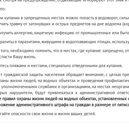
то:
купании в запрещенных местах можно попасть в водоворот, сильно
чить травму от затонувших и острых предметов на дне водоема (кор
учить аллергию, кишечную инфекцию от промышленных или быто
азиться паразитами, живущими в водоплавающих птицах, использ
о, необходимо помнить, что в местах, где купание запрещено, отс
спасти Вашу жизнь.
сь пляжами и местами, специально отведенными для купания.
ражданской защиты населения обращает внимание, с целью пред
раны жизни людей, на водных объектах и проведения профилакти
 уполномоченными службами и организациями, на местах неорганиз
рых нарушители, будут привлекаться к административной ответ
 правил охраны жизни людей на водных объектах, установленных 
ложение административного штрафа на граждан в размере от пятисо
гайте опасности свои жизни и жизни ваших детей.