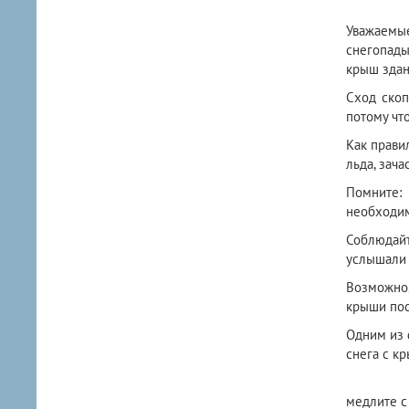
Уважаемые
снегопады
крыш здан
Сход скоп
потому чт
Как прави
льда, зач
Помните:
необходим
Соблюдайт
услышали 
Возможно,
крыши пос
Одним из 
снега с кр
медлите с