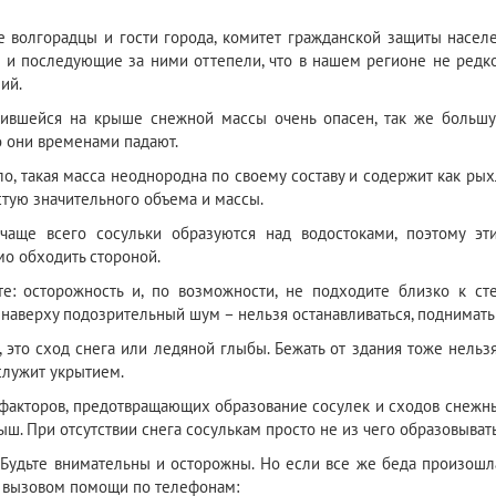
 волгорадцы и гости города, комитет гражданской защиты насел
 и последующие за ними оттепели, что в нашем регионе не редкос
ий.
ившейся на крыше снежной массы очень опасен, так же большу
о они временами падают.
ло, такая масса неоднородна по своему составу и содержит как ры
астую значительного объема и массы.
 чаще всего сосульки образуются над водостоками, поэтому э
о обходить стороной.
е: осторожность и, по возможности, не подходите близко к ст
наверху подозрительный шум – нельзя останавливаться, поднимать г
 это сход снега или ледяной глыбы. Бежать от здания тоже нельз
лужит укрытием.
факторов, предотвращающих образование сосулек и сходов снежны
ыш. При отсутствии снега сосулькам просто не из чего образовывать
Будьте внимательны и осторожны. Но если все же беда произошла
 вызовом помощи по телефонам: