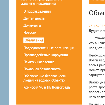
защиты населения
Объя
О подразделении
Деятельность
Документы
28.12.202
Будьте о
Новости
Уважаемы
Объявления
что в наш
Подведомственные организации
ноля, что
Противодействие коррупции
Необходим
Волги лед
Памятки населению
время рыб
Пожарная безопасность
может пр
отрицател
Обеспечение безопасности
людей на водных объектах
Важно уме
роста тро
Комиссия ЧС и ПБ Волгограда
полость п
него палк
На льду н