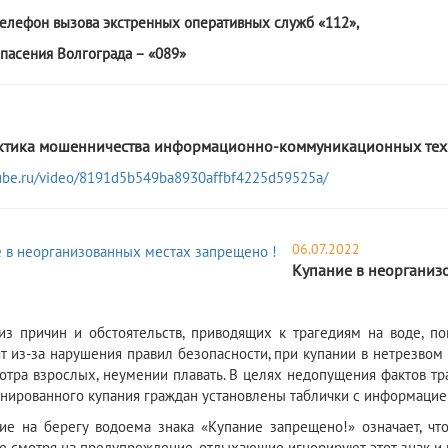
телефон вызова экстренных оперативных служб «112»,
спасения Волгограда – «089»
тика мошенничества информационно-коммуникационных тех
utube.ru/video/8191d5b549ba8930affbf4225d59525a/
06.07.2022
Купание в неорганиз
ичин и обстоятельств, приводящих к трагедиям на воде, пока
т из-за нарушения правил безопасности, при купании в нетрезвом 
отра взрослых, неумении плавать. В целях недопущения фактов тр
нированного купания граждан установлены таблички с информацией
а берегу водоема знака «Купание запрещено!» означает, что 
Не смотря на предупреждение, отдыхающие игнорируют этот знак и 