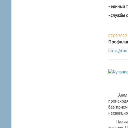
- единый 
- службы 
07.07.2022
Профилак
https://r
Анализ пр
происходя
без присм
несанкцио
Наличие н
купания. 