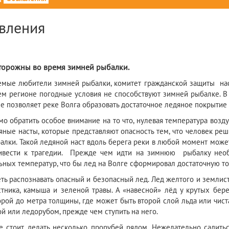
вления
2
сторожны во время зимней рыбалки.
е любители зимней рыбалки, комитет гражданской защиты насе
ем регионе погодные условия не способствуют зимней рыбалке. В
 не позволяет реке Волга образовать достаточное ледяное покрыти
о обратить особое внимание на то что, нулевая температура возд
яные насты, которые представляют опасность тем, что человек реш
алки. Такой ледяной наст вдоль берега реки в любой момент может
ивести к трагедии. Прежде чем идти на зимнюю рыбалку необ
ьных температур, что бы лед на Волге сформировал достаточную то
ть распознавать опасный и безопасный лед. Лед желтого и землис
стника, камыша и зеленой травы. А «навесной» лёд у крутых бере
орой до метра толщины, где может быть второй слой льда или чиста
ой или ледорубом, прежде чем ступить на него.
е стоит делать несколько прорубей рядом. Нежелательно садить