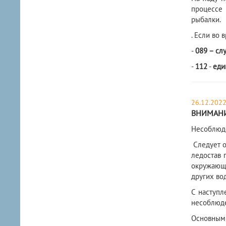
процессе 
рыбалки.
. Если во
-
089 – сл
-
112
-
еди
26.12.202
ВНИМАНИ
​Несоблюд
Следует о
ледостав 
окружающе
других во
С наступл
несоблюде
Основным 