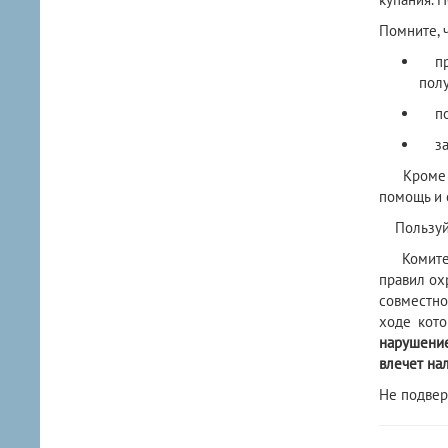
Помните, ч
при 
полу
пол
зар
Кроме тог
помощь и 
Пользуйте
Комитет г
правил ох
совместно
ходе кото
нарушение
влечет на
Не подвер