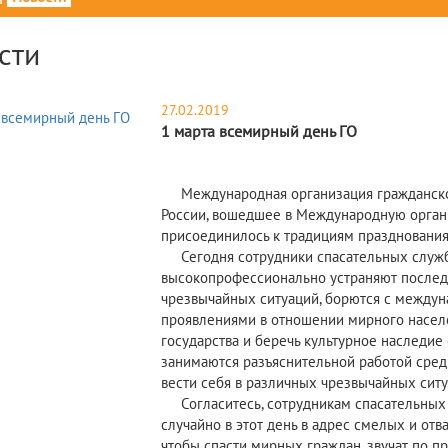
сти
27.02.2019
1 марта всемирный день ГО
Международная организация гражданской 
России, вошедшее в Международную органи
присоединилось к традициям празднования
Сегодня сотрудники спасательных служб 
высокопрофессионально устраняют последс
чрезвычайных ситуаций, борются с между
проявлениями в отношении мирного населе
государства и беречь культурное наследие 
занимаются разъяснительной работой среди
вести себя в различных чрезвычайных ситу
Согласитесь, сотрудникам спасательных 
случайно в этот день в адрес смелых и от
чтобы спасти мирных граждан, звучат по п