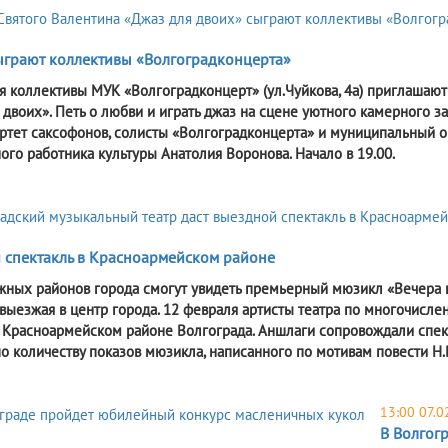
ыграют коллективы «Волгоградконцерта»
я коллективы МУК «Волгоградконцерт» (ул.Чуйкова, 4а) приглашают
 двоих». Петь о любви и играть джаз на сцене уютного камерного 
артет саксофонов, солисты «Волгоградконцерта» и муниципальный 
ого работника культуры Анатолия Воронова. Начало в 19.00.
 спектакль в Красноармейском районе
ных районов города смогут увидеть премьерный мюзикл «Вечера н
е выезжая в центр города. 12 февраля артисты театра по многочисл
 Красноармейском районе Волгограда. Аншлаги сопровождали спект
о количеству показов мюзикла, написанного по мотивам повести Н.
13:00 07.0
В Волгог