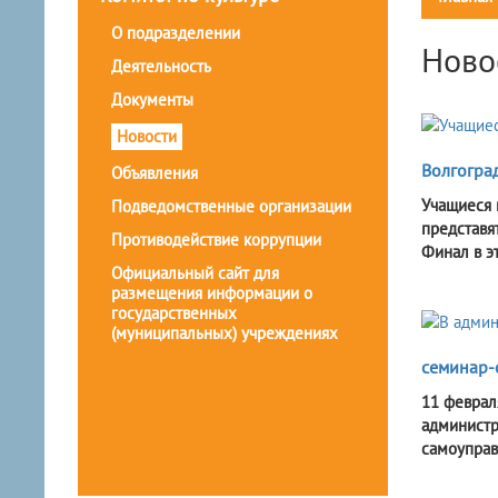
О подразделении
Ново
Деятельность
Документы
Новости
Волгоград
Объявления
Учащиеся 
Подведомственные организации
представя
Противодействие коррупции
Финал в эт
Официальный сайт для
размещения информации о
государственных
(муниципальных) учреждениях
семинар-
11 феврал
администр
самоуправ