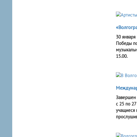
«Волгогр
30 января
Победы по
музыкальн
15.00.
Междунар
Завершен 
с 25 по 27
учащиеся 
прослушив