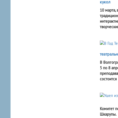
кукол
10 марта,
традицион
интеракти
творчески
театраль
В Волгогр
5 по 8 апр
преподава
состоится
Комитет п
Шкарупы.