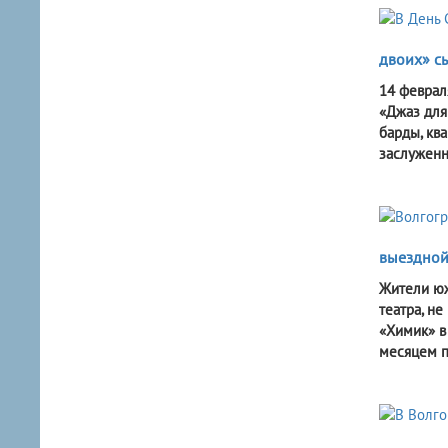
двоих» с
14 феврал
«Джаз для
барды, кв
заслуженн
выездной
Жители юж
театра, н
«Химик» в
месяцем п