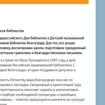
иков библиотек
бщероссийского Дня библиотек в Детской музыкальной
иков библиотек Волгограда. Для тех, кто решил
еловеку, воспитанники школы подготовили праздничный
очетными грамотами и благодарственными письмами.
стране по Указу Президента в 1995 году, а дата
основания Российской национальной библиотеки. С
рей Волгограда сегодня поздравили депутаты и
нность Отечеству, вашу благородную миссию по
мирового наследия. Ежедневный и кропотливый труд
ответственность помогают хранить и комплектовать
 в подборе необходимой литературы и приобщать
ованию, – отметил председатель комитета по культуре
ькин.