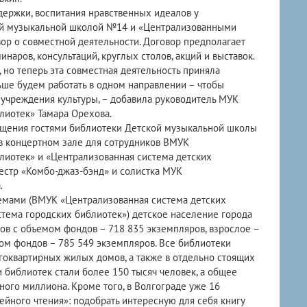
держки, воспитания нравственных идеалов у
ой музыкальной школой №14 и «Централизованными
ор о совместной деятельности. Договор предполагает
аров, консультаций, круглых столов, акций и выставок.
 но теперь эта совместная деятельность приняла
ше будем работать в одном направлении – чтобы
 учреждения культуры, – добавила руководитель МУК
лиотек» Тамара Орехова.
ещения гостями библиотеки Детской музыкальной школы
в концертном зале для сотрудников ВМУК
лиотек» и «Централизованная система детских
естр «Комбо-джаз-бэнд» и солистка МУК
.
емами (ВМУК «Централизованная система детских
тема городских библиотек») детское население города
ов с объемом фондов – 718 835 экземпляров, взрослое –
ом фондов – 785 549 экземпляров. Все библиотеки
оквартирных жилых домов, а также в отдельно стоящих
и библиотек стали более 150 тысяч человек, а общее
ого миллиона. Кроме того, в Волгограде уже 16
йного чтения»: подобрать интересную для себя книгу