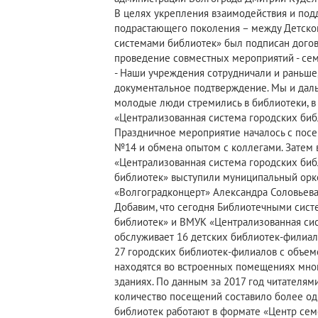
В целях укрепления взаимодействия и под
подрастающего поколения – между Детск
системами библиотек» был подписан догов
проведение совместных мероприятий - семин
- Наши учреждения сотрудничали и раньше,
документальное подтверждение. Мы и даль
молодые люди стремились в библиотеки, в
«Централизованная система городских биб
Праздничное мероприятие началось с пос
№14 и обмена опытом с коллегами. Затем 
«Централизованная система городских биб
библиотек» выступили муниципальный орк
«Волгоградконцерт» Александра Соловьева
Добавим, что сегодня Библиотечными сист
библиотек» и ВМУК «Централизованная сис
обслуживает 16 детских библиотек-филиал
27 городских библиотек-филиалов с объем
находятся во встроенных помещениях мног
зданиях. По данным за 2017 год читателям
количество посещений составило более одн
библиотек работают в формате «Центр семе