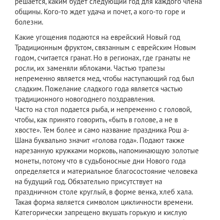
решается, каким будет следующий год для каждого члена
общины. Кого-то ждет удача и почет, а кого-то горе и
болезни.
Какие угощения подаются на еврейский Новый год
Традиционным фруктом, связанным с еврейским Новым
годом, считается гранат. Но в регионах, где гранаты не
росли, их заменяли яблоками. Частью трапезы
непременно является мед, чтобы наступающий год был
сладким. Пожелание сладкого года является частью
традиционного новогоднего поздравления.
Часто на стол подается рыба, и непременно с головой,
чтобы, как принято говорить, «быть в голове, а не в
хвосте». Тем более и само название праздника Рош а-
Шана буквально значит «голова года». Подают также
нарезанную кружками морковь, напоминающую золотые
монеты, потому что в судьбоносные дни Нового года
определяется и материальное благосостояние человека
на будущий год. Обязательно присутствует на
праздничном столе круглый, в форме венка, хлеб хала.
Такая форма является символом цикличности времени.
Категорически запрещено вкушать горькую и кислую