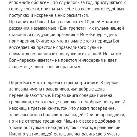
вспомнить обо всем, что случилось за год, прислушаться к
голосу совести, признаться себе во всех своих недобрых
поступках и искренне в них раскаяться.
Праздником Рош а-Шана начинаются 10 дней молитв и
раскаяния, называемые «Дни трепета». Их кульминацией
становится следующий праздник – Йом-Кипур – день
примирения. Считается, что в начале этого периода Бог
восседает на престоле справедливого судьи и
внимательно оценивает поступки всех людей. Но затем
Бог «пересаживается» на престол милосердия и дает
людям еще один шанс исправиться.
Перед Богом в это время открыты три книги. В первой
записаны имена праведников, чьи добрые дела
перевешивают злые. Вторая книга содержит имена
грешников, тех, кто чаще совершал недобрые поступки. И,
наконец, в третьей книге, той, что лежит посередине,
записаны имена большинства людей. Они не праведники,
но и не отпетые грешники. Чаши их весов с добрыми и
злыми поступками находятся, так сказать, в равновесии.
Именно у этих людей есть шанс исправить свою участь