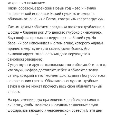
искренним покаянием.
Таким образом, еврейский Новый год – это и начало
человеческой истории, и Божий суд, и возможность
обновить отношения с Богом, совершить «перезагрузку».
Самым ярким событием праздника является трубление в
шофар – бараний рог. Это действо глубоко символично.
Звук шофара призывает верующих на Божий суд. Но
бараний рог напоминает и о том агнце, которого Авраам
принес в жертву вместо своего сына Исаака. Это
символизирует готовность каждого верующего к
самопожертвованию.
Существуют и другие толкования этого обычая. Считается,
что звуки шофара достигают небес и сбивают с толку
сатану, который в этот момент докладывает Богу обо всех
человеческих грехах. Обвинителя оглушают трубные
звуки и он не может прочесть весь свой обличительный
список.
На протяжении двух праздничных дней евреи ходят в
синагогу, чтобы молиться и слушать священные звуки
шофара, взывающего к человеческой совести. В эти дни