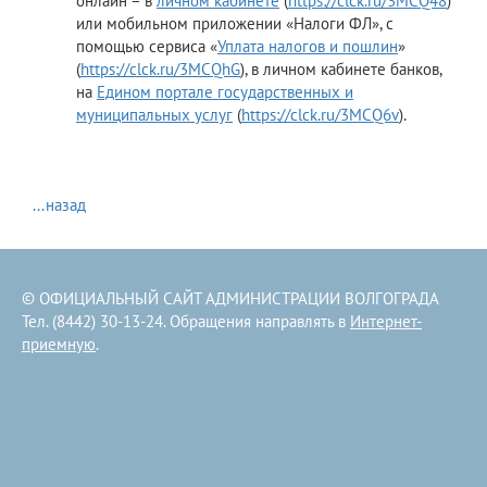
онлайн – в
личном кабинете
(
https://clck.ru/3MCQ48
)
или мобильном приложении «Налоги ФЛ», с
помощью сервиса «
Уплата налогов и пошлин
»
(
https://clck.ru/3MCQhG
), в личном кабинете банков,
на
Едином портале государственных и
муниципальных услуг
(
https://clck.ru/3MCQ6v
).
...назад
© ОФИЦИАЛЬНЫЙ САЙТ АДМИНИСТРАЦИИ ВОЛГОГРАДА
Тел. (8442) 30-13-24. Обращения направлять в
Интернет-
приемную
.