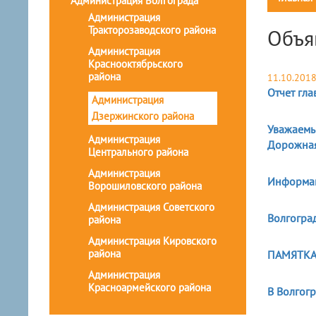
Администрация Волгограда
Администрация
Тракторозаводского района
Объя
Администрация
Краснооктябрьского
района
11.10.201
Отчет гл
Администрация
Дзержинского района
Уважаемы
Администрация
Дорожна
Центрального района
Администрация
Информа
Ворошиловского района
Администрация Советского
Волгогра
района
Администрация Кировского
района
ПАМЯТКА
Администрация
Красноармейского района
В Волгогр