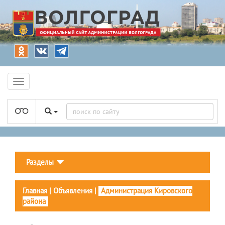
Разделы
Главная
|
Объявления
|
Администрация Кировского
района