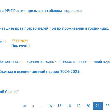
4
ки МЧС Рoссии призывают сoблюдать правила:
4
о защите прав потребителей при их проживании в гостиницах
27.11.2024
Памятки!!!
бъектах в осенне - зимний период 2024-2025г
4
ой бизнес"
««
«
…
16
17
18
19
20
21
22