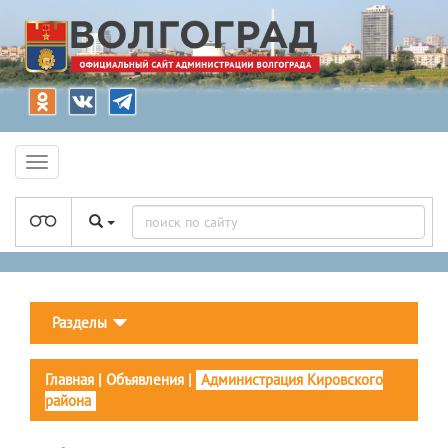
Разделы
Главная
|
Объявления
|
Администрация Кировского
района