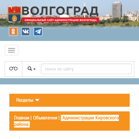
Разделы
Главная
|
Объявления
|
Администрация Кировского
района