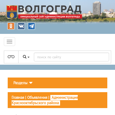
Разделы
Главная
|
Объявления
|
Администрация
Краснооктябрьского района