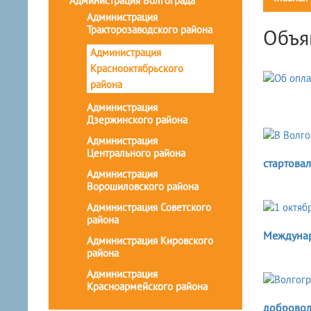
Администрация Волгограда
Администрация
Тракторозаводского района
Объя
Администрация
Краснооктябрьского
района
Администрация
Дзержинского района
Администрация
Центрального района
стартова
Администрация
Ворошиловского района
Администрация Советского
района
Междунар
Администрация Кировского
района
Администрация
Красноармейского района
добровол