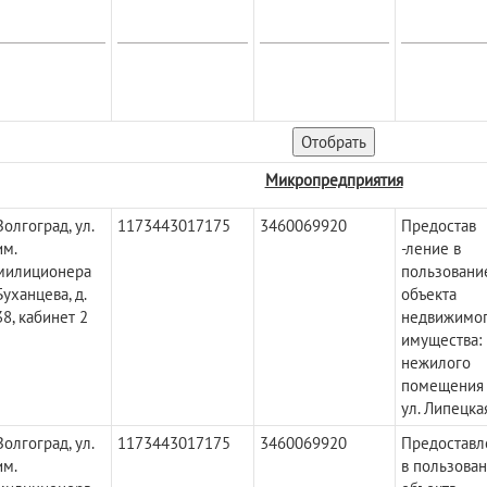
Микропредприятия
Волгоград, ул.
1173443017175
3460069920
Предостав
им.
-ление в
милиционера
пользовани
Буханцева, д.
объекта
38, кабинет 2
недвижимо
имущества:
нежилого
помещения
ул. Липецкая
Волгоград, ул.
1173443017175
3460069920
Предоставл
им.
в пользова