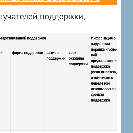
лучателей поддержки,
редоставленной поддержке
Информация о
Элект
нарушении
цифро
порядка и усло-
подпи
ки
форма поддержки
размер
срок
вий
поддержки
оказания
предоставления
поддержки
поддержки
(если имеется),
в том числе о
нецелевом
использовании
средств
поддержки