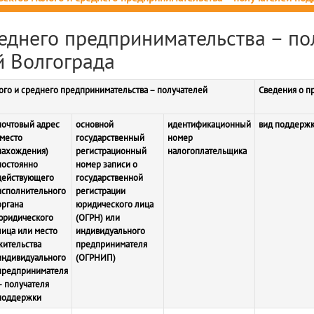
реднего предпринимательства – по
 Волгограда
ого и среднего предпринимательства – получателей
Сведения о п
почтовый адрес
основной
идентификационный
вид поддерж
(место
государственный
номер
нахождения)
регистрационный
налогоплательщика
постоянно
номер записи о
действующего
государственной
исполнительного
регистрации
органа
юридического лица
юридического
(ОГРН) или
лица или место
индивидуального
жительства
предпринимателя
индивидуального
(ОГРНИП)
предпринимателя
– получателя
поддержки