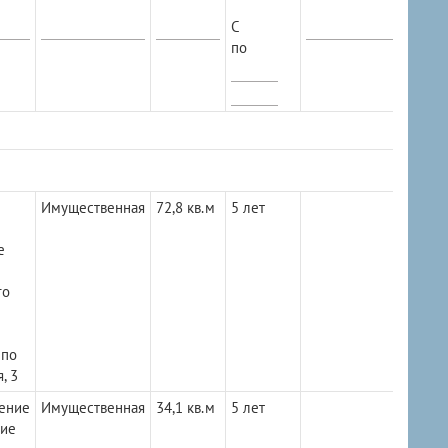
С
по
Имущественная
72,8 кв.м
5 лет
е
го
 по
, 3
ение
Имущественная
34,1 кв.м
5 лет
ние