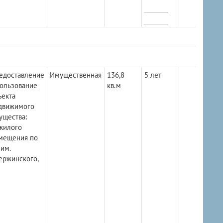
едоставление
Имущественная
136,8
5 лет
пользование
кв.м
ъекта
движимого
ущества:
жилого
мещения по
 им.
ержинского,