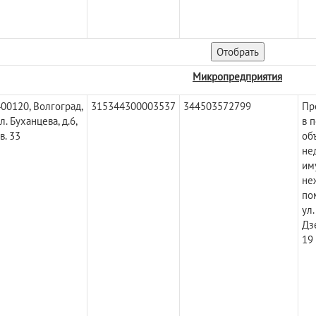
Микропредприятия
00120, Волгоград,
315344300003537
344503572799
Пр
л. Буханцева, д.6,
в 
в. 33
об
не
им
не
по
ул.
Дз
19