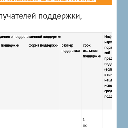
лучателей поддержки,
дения о предоставленной поддержке
Информация о
нарушении
д поддержки
форма поддержки
размер
срок
порядка и усл
поддержки
оказания
вий
поддержки
предоставлен
поддержки
(если имеется)
в том числе о
нецелевом
использовани
средств
поддержки
С
по