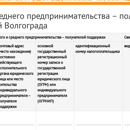
реднего предпринимательства – по
 Волгограда
лого и среднего предпринимательства – получателей поддержки
Све
очтовый адрес
основной
идентификационный
ви
место нахождения)
государственный
номер налогоплательщика
остоянно
регистрационный
ействующего
номер записи о
сполнительного
государственной
ргана юридического
регистрации
ица или место
юридического лица
ительства
(ОГРН) или
ндивидуального
индивидуального
редпринимателя –
предпринимателя
олучателя
(ОГРНИП)
поддержки