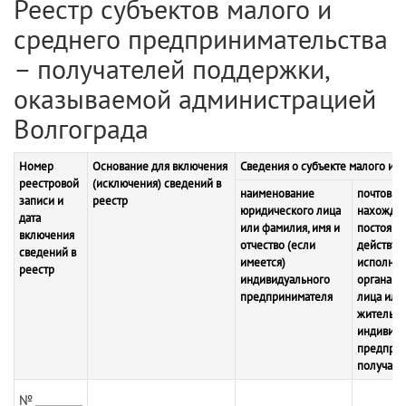
Реестр субъектов малого и
среднего предпринимательства
– получателей поддержки,
оказываемой администрацией
Волгограда
Номер
Основание для включения
Сведения о субъекте малого и 
реестровой
(исключения) сведений в
наименование
почтовый
записи и
реестр
юридического лица
нахожден
дата
или фамилия, имя и
постоянн
включения
отчество (если
действу
сведений в
имеется)
исполнит
реестр
индивидуального
органа ю
предпринимателя
лица или
жительст
индивиду
предприн
получате
№