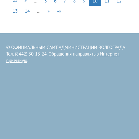
««
«
…
5
6
7
8
9
10
11
12
13
14
…
»
»»
© ОФИЦИАЛЬНЫЙ САЙТ АДМИНИСТРАЦИИ ВОЛГОГРАДА
Тел. (8442) 30-13-24. Обращения направлять в
Интернет-
приемную
.