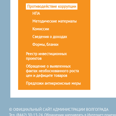
Противодействие коррупции
НПА
Методические материалы
Комиссии
Сведения о доходах
Формы, бланки
Реестр инвестиционных
проектов
Обращение о выявленных
фактах необоснованного роста
цен и дефиците товаров
Предложи антикризисные меры
© ОФИЦИАЛЬНЫЙ САЙТ АДМИНИСТРАЦИИ ВОЛГОГРАДА
Тел. (8442) 30-13-24. Обращения направлять в
Интернет-прием