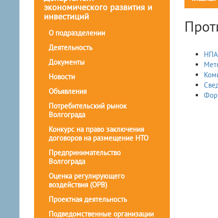
экономического развития и
инвестиций
Прот
О подразделении
Деятельность
НПА
Документы
Мет
Ком
Новости
Све
Объявления
Фор
Потребительский рынок
Волгограда
Конкурс на право заключения
договоров на размещение НТО
Предпринимательство
Волгограда
Оценка регулирующего
воздействия (ОРВ)
Проектная деятельность
Подведомственные организации