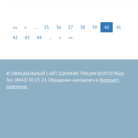
««
«
…
35
36
37
38
39
40
41
42
43
44
…
»
»»
© ОФИЦИАЛЬНЫЙ САЙТ АДМИНИСТРАЦИИ ВОЛГОГРАДА
Тел. (8442) 30-13-24. Обращения направлять в
Интернет-
приемную
.