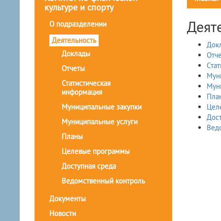
культуре и спорту
Деят
О подразделении
Деятельность
Док
Доклады
Отч
Ста
Отчеты
Мун
Статистическая
Мун
информация
Пла
Муниципальные закупки
Цел
Дост
Муниципальные услуги
Вед
Планы
Целевые программы
Доступная среда
Ведомственный контроль
Документы
Новости