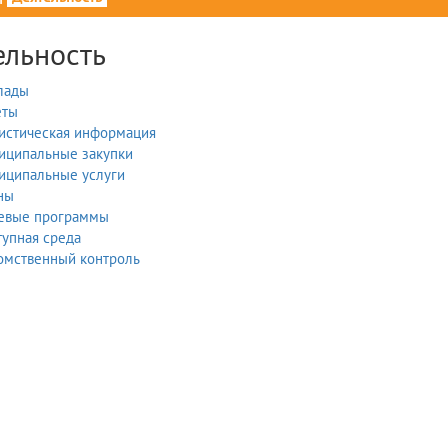
ельность
лады
еты
тистическая информация
иципальные закупки
иципальные услуги
ны
евые программы
упная среда
омственный контроль