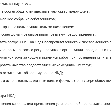
ммах вы научитесь:
ять состав общего имущества в многоквартирном доме;
ть общее собрание собственников;
ть правила пользования жилыми помещениями;
ть совет дома и реализовывать права ему предоставленные;
овать ресурсы ГИС ЖКХ для беспрепятственного и своевременного 
ть вопросы правового регулирования в организации проведения кап
влять контроль за ходом и приемкой работ при проведении капита
ировать качество предоставляемых коммунальных услуг;
но осматривать общее имущество МКД;
ять и использовать различные виды и формы актов в сфере обществе
,
отра МКД;
рушения качества или превышения установленной продолжительно