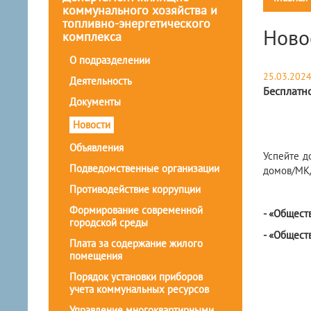
коммунального хозяйства и
топливно-энергетического
Ново
комплекса
О подразделении
25.03.202
Деятельность
Бесплатн
Документы
Новости
Объявления
Успейте д
Подведомственные организации
домов/МК
Противодействие коррупции
Формирование современной
- «Общест
городской среды
- «Общест
Плата за содержание жилого
помещения
Порядок установки приборов
учета коммунальных ресурсов
Управление многоквартирными