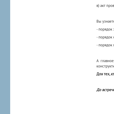
в) акт пр
Вы узнаете
- порядок
- порядок
- порядок
А главное
конструкт
Для тех, к
До встреч