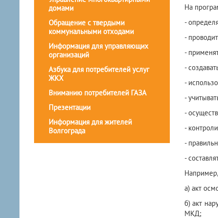
На програ
домами
- определ
Обращение с твердыми
коммунальными отходами
- проводи
Информация для управляющих
- применя
организаций
- создава
Азбука для потребителей услуг
ЖКХ
- использ
Вниманию потребителей ГАЗА
- учитыва
Презентации
- осущест
Информация для жителей
- контрол
Волгограда
- правиль
- составл
Например
а) акт осм
б) акт на
МКД;