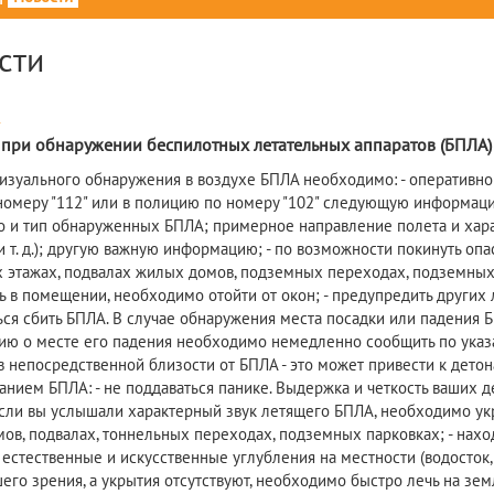
сти
4
 при обнаружении беспилотных летательных аппаратов (БПЛА)
визуального обнаружения в воздухе БПЛА необходимо: - оперативн
номеру "112" или в полицию по номеру "102" следующую информацию
о и тип обнаруженных БПЛА; примерное направление полета и хара
и т. д.); другую важную информацию; - по возможности покинуть оп
 этажах, подвалах жилых домов, подземных переходах, подземных п
ь в помещении, необходимо отойти от окон; - предупредить других
ться сбить БПЛА. В случае обнаружения места посадки или падения Б
ю о месте его падения необходимо немедленно сообщить по указа
в непосредственной близости от БПЛА - это может привести к дето
анием БПЛА: - не поддаваться панике. Выдержка и четкость ваших д
если вы услышали характерный звук летящего БПЛА, необходимо ук
ов, подвалах, тоннельных переходах, подземных парковках; - наход
естественные и искусственные углубления на местности (водосток, 
шего зрения, а укрытия отсутствуют, необходимо быстро лечь на зе