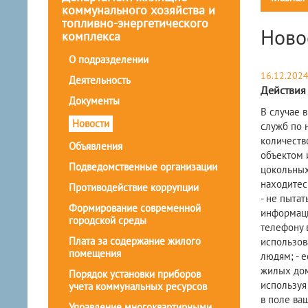
коммунального хозяйства и
топливно-энергетического
Ново
комплекса
О подразделении
16.12.202
Деятельность
Действия
Документы
В случае 
Новости
служб по 
количеств
Объявления
объектом 
Подведомственные организации
цокольных
находитес
Противодействие коррупции
- не пыта
Формирование современной
информаци
городской среды
телефону 
Плата за содержание жилого
использов
помещения
людям; - 
жилых дом
Порядок установки приборов
используя 
учета коммунальных ресурсов
в поле ва
Управление многоквартирными