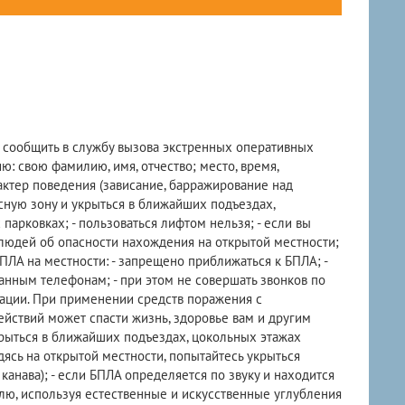
о сообщить в службу вызова экстренных оперативных
: свою фамилию, имя, отчество; место, время,
ктер поведения (зависание, барражирование над
асную зону и укрыться в ближайших подъездах,
арковках; - пользоваться лифтом нельзя; - если вы
 людей об опасности нахождения на открытой местности;
ПЛА на местности: - запрещено приближаться к БПЛА; -
нным телефонам; - при этом не совершать звонков по
нации. При применении средств поражения с
ействий может спасти жизнь, здоровье вам и другим
рыться в ближайших подъездах, цокольных этажах
ясь на открытой местности, попытайтесь укрыться
канава); - если БПЛА определяется по звуку и находится
млю, используя естественные и искусственные углубления