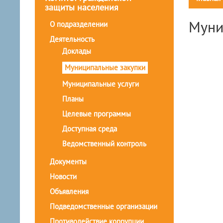
защиты населения
Муни
О подразделении
Деятельность
Доклады
Муниципальные закупки
Муниципальные услуги
Планы
Целевые программы
Доступная среда
Ведомственный контроль
Документы
Новости
Объявления
Подведомственные организации
Противодействие коррупции