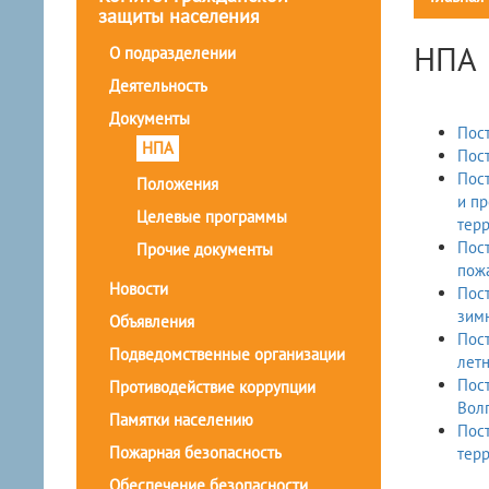
защиты населения
НПА
О подразделении
Деятельность
Документы
Пост
НПА
Пост
Пост
Положения
и пр
Целевые программы
терр
Постановление Администрации Во
Прочие документы
пожа
Новости
Пост
зимн
Объявления
Пост
Подведомственные организации
летн
Пост
Противодействие коррупции
Волг
Памятки населению
Пост
Пожарная безопасность
терр
Обеспечение безопасности