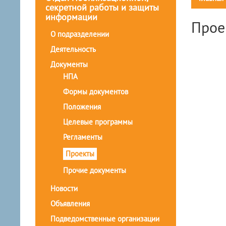
секретной работы и защиты
информации
Прое
О подразделении
Деятельность
Документы
НПА
Формы документов
Положения
Целевые программы
Регламенты
Проекты
Прочие документы
Новости
Объявления
Подведомственные организации