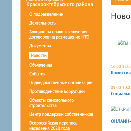
Краснооктябрьского района
Ново
О подразделении
Деятельность
Аукцион на право заключения
договоров на размещение НТО
Документы
Новости
Объявления
16:00 17.0
Комиссия
События
Подведомственные организации
09:00 10.0
Противодействие коррупции
Социальн
Объекты самовольного
строительства
Центр поддержки собственников
ОНЛАЙН-
Всероссийская перепись
населения 2020 года