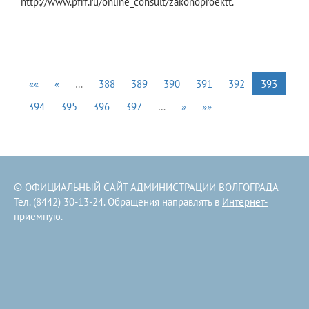
http://www.pfrf.ru/online_consult/zakonoproektt.
««
«
…
388
389
390
391
392
393
394
395
396
397
…
»
»»
© ОФИЦИАЛЬНЫЙ САЙТ АДМИНИСТРАЦИИ ВОЛГОГРАДА
Тел. (8442) 30-13-24. Обращения направлять в
Интернет-
приемную
.