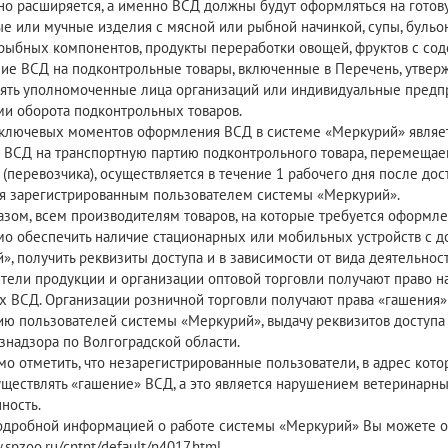
но расширяется, а именно ВСД должны будут оформляться на гото
е или мучные изделия с мясной или рыбной начинкой, супы, бульо
рыбных компонентов, продукты переработки овощей, фруктов с со
е ВСД на подконтрольные товары, включенные в Перечень, утверж
ять уполномоченные лица организаций или индивидуальные предп
ми оборота подконтрольных товаров.
ключевых моментов оформления ВСД в системе «Меркурий» являет
 ВСД на транспортную партию подконтрольного товара, перемещаем
 (перевозчика), осуществляется в течение 1 рабочего дня после до
я зарегистрированным пользователем системы «Меркурий».
азом, всем производителям товаров, на которые требуется оформле
о обеспечить наличие стационарных или мобильных устройств с дос
, получить реквизиты доступа и в зависимости от вида деятельност
тели продукции и организации оптовой торговли получают право 
х ВСД. Организации розничной торговли получают права «гашения
ию пользователей системы «Меркурий», выдачу реквизитов доступа
знадзора по Волгоградской области.
о отметить, что незарегистрированные пользователи, в адрес кото
уществлять «гашение» ВСД, а это является нарушением ветеринарны
ность.
одробной информацией о работе системы «Меркурий» Вы можете оз
.spzoo.ru/cntnt/default/n4017.html.