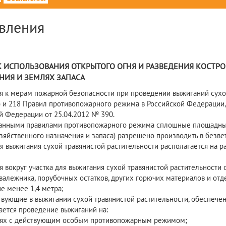
вления
 ИСПОЛЬЗОВАНИЯ ОТКРЫТОГО ОГНЯ И РАЗВЕДЕНИЯ КОСТРО
НИЯ И ЗЕМЛЯХ ЗАПАСА
я к мерам пожарной безопасности при проведении выжиганий сухо
(2) и 218 Правил противопожарного режима в Российской Федераци
й Федерации от 25.04.2012 № 390.
нными правилами противопожарного режима сплошные площадные
зяйственного назначения и запаса) разрешено производить в безвет
ля выжигания сухой травянистой растительности располагается на 
я вокруг участка для выжигания сухой травянистой растительности 
 валежника, порубочных остатков, других горючих материалов и о
е менее 1,4 метра;
ствующие в выжигании сухой травянистой растительности, обеспеч
ается проведение выжиганий на:
ях с действующим особым противопожарным режимом;