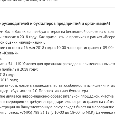
 руководителей и бухгалтеров предприятий и организаций!
м Вас и Ваших коллег-бухгалтеров на бесплатной основе на отк
 и взносах в 2018 году. Как применять на практике» в рамках «Вс
ой оценки квалификации».
е состоится 16 мая 2018 года в 10-00 часов (регистрация с 09-00 ча
л «Южный».
:
татья 54.1 НК. Условия для признания расходов и применения вычет
а прибыль в 2018 году;
018 году;
2018 году;
ые взносы: новое в законодательстве, особенности исчисления и уп
ндарт «Бухгалтер» 2.0. Перспективы для бухгалтера.
ие является информационно-образовательной площадкой, участие 
я в мероприятии требуется предварительная регистрация на сайте: ht
истрации на Вашу электронную почту придет билет на мероприятие.
я справок: +7(495) 788 53 12 (с 10-00 до 18-00 по МСК), Демченко 