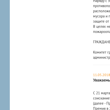
Наряду с 
противопо
расположе
мусора и 
защите от
В целях н
пожароопа
ГРАЖДАНЕ!
Комитет г
администр
11.05.201
Уважаемы
С 21 март
соискание
(далее - П
Премия в 