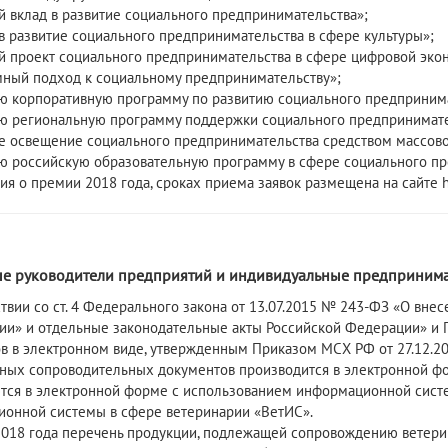
й вклад в развитие социального предпринимательства»;
 в развитие социального предпринимательства в сфере культуры»;
й проект социального предпринимательства в сфере цифровой эко
мный подход к социальному предпринимательству»;
ю корпоративную программу по развитию социального предпринима
ю региональную программу поддержки социального предпринимате
е освещение социального предпринимательства средством массов
ю российскую образовательную программу в сфере социального пр
я о премии 2018 года, сроках приема заявок размещена на сайте ht
8
е руководители предприятий и индивидуальные предпринима
ствии со ст. 4 Федерального закона от 13.07.2015 № 243-ФЗ «О вн
ии» и отдельные законодательные акты Российской Федерации» и
в в электронном виде, утвержденным Приказом МСХ РФ от 27.12.20
ных сопроводительных документов производится в электронной ф
ся в электронной форме с использованием информационной систе
онной системы в сфере ветеринарии «ВетИС».
2018 года перечень продукции, подлежащей сопровождению ветер