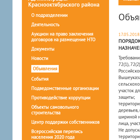
Краснооктябрьского района
Объя
О подразделении
Деятельность
Аукцион на право заключения
17.05.2018
договоров на размещение НТО
ПОРЯДОК
НАЗНАЧЕ
Документы
Требовани
Новости
72(1), 72
Объявления
Российско
Вышеуказа
События
сельскохо
Подведомственные организации
участок д
защиты;
Противодействие коррупции
территори
Объекты самовольного
деревьев,
строительства
шириной н
Центр поддержки собственников
лица, уча
Не допуск
Всероссийская перепись
территори
населения 2020 года