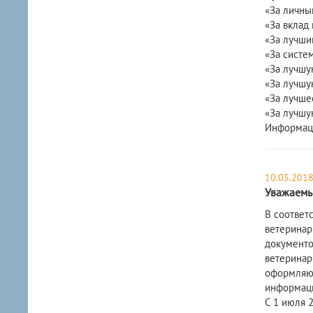
«За личны
«За вклад
«За лучши
«За систе
«За лучшу
«За лучшу
«За лучше
«За лучшу
Информаци
10.05.201
Уважаемы
В соответ
ветеринар
документо
ветеринар
оформляют
информаци
С 1 июля 