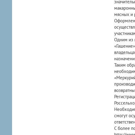
значитель
макаронны
мясных и 
Оформлени
осуществл
участника
Одним из 
«Гашение»
владельца
назначени
Таким обр
необходим
«Меркурий»
производи
возвратны
Регистрац
Россельхо
Необходим
смогут ос
ответствен
С более п
http://www