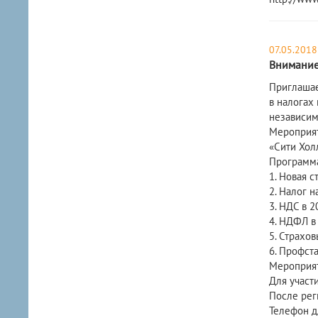
07.05.2018
Внимание
Приглашае
в налогах
независим
Мероприяти
«Сити Хол
Программа
1. Новая с
2. Налог н
3. НДС в 2
4. НДФЛ в 
5. Страхов
6. Профста
Мероприят
Для участи
После рег
Телефон дл