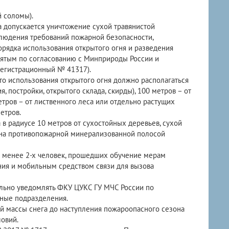
 соломы).
 допускается уничтожение сухой травянистой
блюдения требований пожарной безопасности,
рядка использования открытого огня и разведения
инятым по согласованию с Минприроды России и
регистрационный № 41317).
то использования открытого огня должно располагаться
, постройки, открытого склада, скирды), 100 метров – от
тров – от лиственного леса или отдельно растущих
етров.
 в радиусе 10 метров от сухостойных деревьев, сухой
лена противопожарной минерализованной полосой
е менее 2-х человек, прошедших обучение мерам
ия и мобильным средством связи для вызова
льно уведомлять ФКУ ЦУКС ГУ МЧС России по
ьные подразделения.
й массы снега до наступления пожароопасного сезона
ловий.