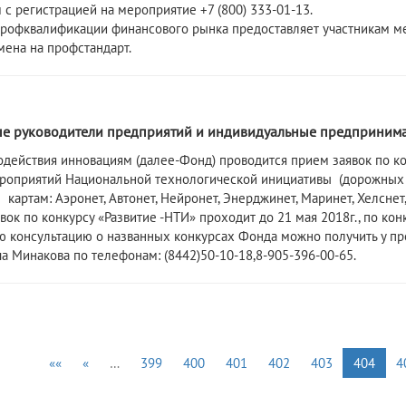
 с регистрацией на мероприятие +7 (800) 333-01-13.
профквалификации финансового рынка предоставляет участникам м
мена на профстандарт.
8
е руководители предприятий и индивидуальные предпринима
действия инновациям (далее-Фонд) проводится прием заявок по к
роприятий Национальной технологической инициативы (дорожных 
картам: Аэронет, Автонет, Нейронет, Энерджинет, Маринет, Хелснет
ок по конкурсу «Развитие -НТИ» проходит до 21 мая 2018г., по кон
 консультацию о названных конкурсах Фонда можно получить у пре
а Минакова по телефонам: (8442)50-10-18,8-905-396-00-65.
««
«
…
399
400
401
402
403
404
4