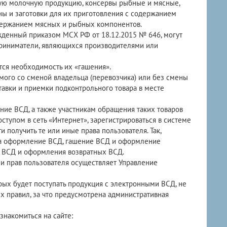
вую молочную продукцию, консервы рыбные и мясные,
ны и заготовки для их приготовления с содержанием
держанием мясных и рыбных компонентов.
денный приказом МСХ РФ от 18.12.2015 № 646, могут
риниматели, являющихся производителями или
ся необходимость их «гашения».
ого со сменой владельца (перевозчика) или без смены
ставки и приемки подконтрольного товара в месте
ние ВСД, а также участникам обращения таких товаров
тупом в сеть «Интернет», зарегистрироваться в системе
и получить те или иные права пользователя. Так,
на оформление ВСД, гашение ВСД и оформление
» ВСД и оформления возвратных ВСД.
 и прав пользователя осуществляет Управление
рых будет поступать продукция с электронными ВСД, не
х правил, за что предусмотрена административная
накомиться на сайте: