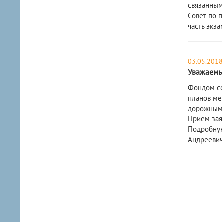
связанным
Совет по 
часть экза
03.05.201
Уважаемы
Фондом со
планов ме
дорожным 
Прием заяв
Подробную
Андреевич