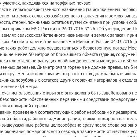
 участках, находящихся на торфяных почвах;
паса и сельскохозяйственного назначения (за исключением рисовой
нно на землях сельскохозяйственного назначения и землях запаса
ности, стерни, пожнивных остатков путем сжигания при условии со
нных приказом МЧС России от 26.01.2016 № 26 «Об утверждении По
а землях сельскохозяйственного назначения и землях запаса», пр
зом России и зарегистрированным в Минюсте России 04.03.2016 (
е таких работ должно осуществляться в безветренную погоду. Мес
нии не менее 50 метров от ближайшего объекта (здания, сооружения
леса или отдельно растущих хвойных деревьев и молодняка и 30 ме
твенных деревьев. Диаметр очага горения не должен превышать 3 м
я вокруг места использования открытого огня должна быть очищена
лежника, порубочных остатков, других горючих материалов и отде
е менее 0,4 метра.
 очаг использования открытого огня должно быть задействовано н
безопасности, обеспеченных первичными средствами пожаротушен
ения пожарной охраны.
вании проведения соответствующих работ необходимо предварите
ской области, районные администрации, а также пожарно-спасател
 вышеуказанные работы целесообразно сразу после схода основно
ле окончания пожароопасного сезона, в зависимости от местных ус