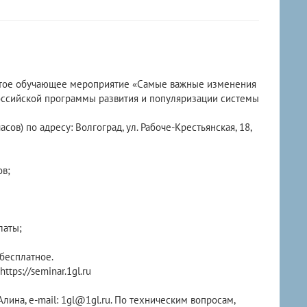
рытое обучающее мероприятие «Самые важные изменения
ероссийской программы развития и популяризации системы
сов) по адресу: Волгоград, ул. Рабоче-Крестьянская, 18,
ов;
латы;
бесплатное.
tps://seminar.1gl.ru
Алина, e-mail: 1gl@1gl.ru. По техническим вопросам,