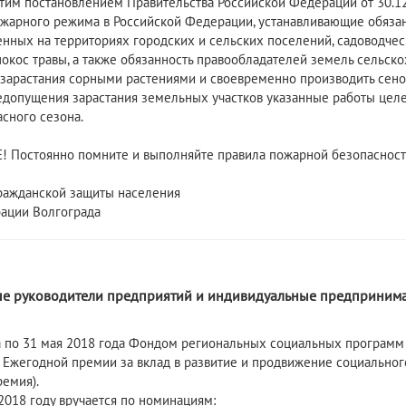
этим постановлением Правительства Российской Федерации от 30.1
жарного режима в Российской Федерации, устанавливающие обязан
нных на территориях городских и сельских поселений, садоводческ
покос травы, а также обязанность правообладателей земель сельск
 зарастания сорными растениями и своевременно производить сено
едопущения зарастания земельных участков указанные работы целе
сного сезона.
 Постоянно помните и выполняйте правила пожарной безопасност
ражданской защиты населения
ации Волгограда
8
е руководители предприятий и индивидуальные предпринима
а по 31 мая 2018 года Фондом региональных социальных программ 
 Ежегодной премии за вклад в развитие и продвижение социальног
ремия).
2018 году вручается по номинациям: