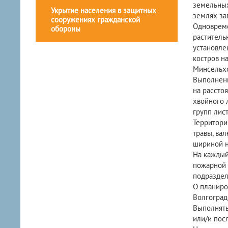
земельных
Укрытие населения в защитных
землях за
сооружениях гражданской
Одновреме
обороны
раститель
установле
костров н
Минсельхо
Выполнени
на расстоя
хвойного 
групп лис
Территори
травы, ва
шириной н
На каждый
пожарной 
подраздел
О планиро
Волгоград
Выполнять
или/и пос