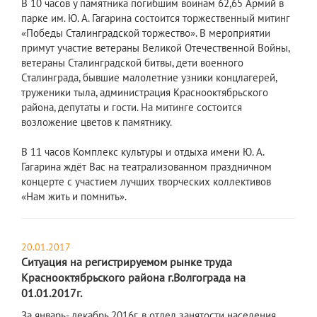
В 10 часов у памятника погибшим воинам 62,65 Армий в
парке им. Ю. А. Гагарина состоится торжественный митинг
«Победы Сталинградской торжество». В мероприятии
примут участие ветераны Великой Отечественной Войны,
ветераны Сталинградской битвы, дети военного
Сталинграда, бывшие малолетние узники концлагерей,
труженики тыла, администрация Краснооктябрьского
района, депутаты и гости. На митинге состоится
возложение цветов к памятнику.
В 11 часов Комплекс культуры и отдыха имени Ю. А.
Гагарина ждёт Вас на театрализованном праздничном
концерте с участием лучших творческих коллективов
«Нам жить и помнить».
20.01.2017
Ситуация на регистрируемом рынке труда
Краснооктябрьского района г.Волгограда на
01.01.2017г.
За январь- декабрь 2016г. в отдел занятости населения