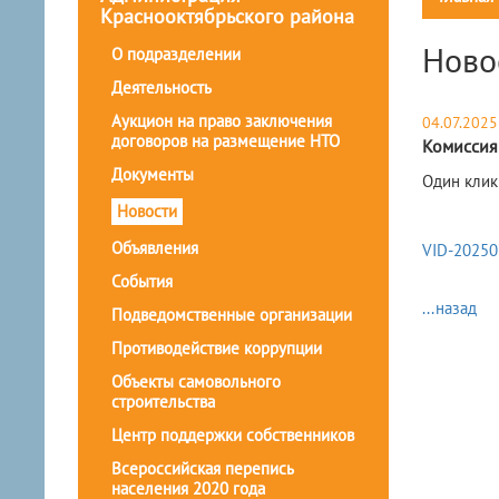
Краснооктябрьского района
Ново
О подразделении
Деятельность
Аукцион на право заключения
04.07.2025
договоров на размещение НТО
Комиссия
Документы
Один клик 
Новости
Объявления
VID-2025
События
...назад
Подведомственные организации
Противодействие коррупции
Объекты самовольного
строительства
Центр поддержки собственников
Всероссийская перепись
населения 2020 года