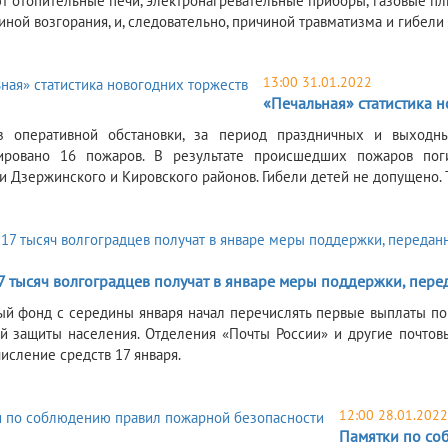
т отопительные печи, электронагревательные приборы, газовые пл
чиной возгорания, и, следовательно, причиной травматизма и гибели
13:00 31.01.2022
«Печальная» статистика 
из оперативной обстановки, за период праздничных и выходн
рировано 16 пожаров. В результате происшедших пожаров пог
и Дзержинского и Кировского районов. Гибели детей не допущено.
2
7 тысяч волгоградцев получат в январе меры поддержки, пер
ый фонд с середины января начал перечислять первые выплаты по
й защиты населения. Отделения «Почты России» и другие почтовы
исление средств 17 января.
12:00 28.01.2022
Памятки по со