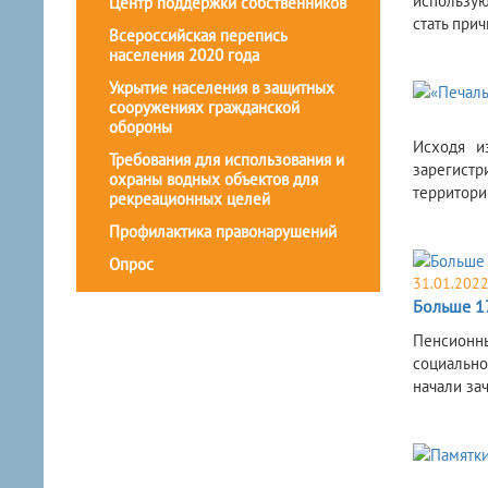
использую
Центр поддержки собственников
стать при
Всероссийская перепись
населения 2020 года
Укрытие населения в защитных
сооружениях гражданской
обороны
​Исходя 
Требования для использования и
зарегист
охраны водных объектов для
территори
рекреационных целей
Профилактика правонарушений
Опрос
31.01.202
Больше 1
​Пенсионн
социально
начали зач