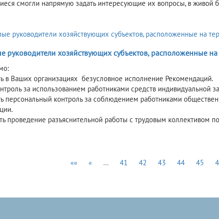
смогли напрямую задать интересующие их вопросы, в живой бе
е руководители хозяйствующих субъектов, расположенные на 
мо:
ь в Ваших организациях безусловное исполнение Рекомендаций.
онтроль за использованием работниками средств индивидуальной за
ь персональный контроль за соблюдением работниками общественн
ции.
ь проведение разъяснительной работы с трудовым коллективом по
««
«
…
41
42
43
44
45