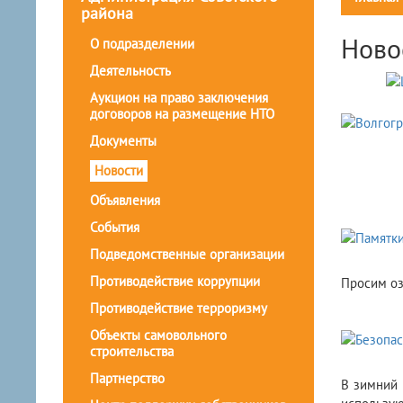
района
Ново
О подразделении
Деятельность
Аукцион на право заключения
договоров на размещение НТО
Документы
Новости
Объявления
События
Подведомственные организации
Противодействие коррупции
​Просим о
Противодействие терроризму
Объекты самовольного
строительства
Партнерство
​В зимний