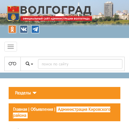
Разделы
Главная
|
Объявления
|
Администрация Кировского
района