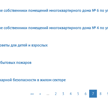
е собственники помещений многоквартирного дома № 6 по ул
е собственники помещений многоквартирного дома № 4 по ул.
6
оветы для детей и взрослых
6
бытовых пожаров
6
арной безопасности в жилом секторе
««
«
…
2
3
4
5
6
7
8