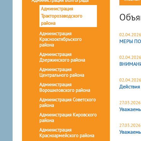
Администрация Волгограда
Администрация
Объя
Тракторозаводского
района
Администрация
02.04.202
Краснооктябрьского
МЕРЫ ПО
района
Администрация
02.04.202
Дзержинского района
ВНИМАНИ
Администрация
Центрального района
02.04.202
Администрация
Действия
Ворошиловского района
Администрация Советского
27.03.2026
района
Уважаемы
Администрация Кировского
района
27.03.2026
Администрация
Уважаемы
Красноармейского района