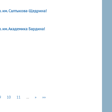
. им. Салтыкова-Щедрина!
 им. Академика Бардина!
9
10
11
…
»
»»