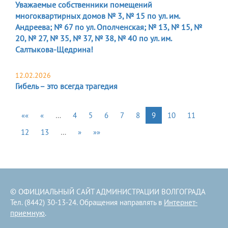
Уважаемые собственники помещений
многоквартирных домов № 3, № 15 по ул. им.
Андреева; № 67 по ул. Ополченская; № 13, № 15, №
20, № 27, № 35, № 37, № 38, № 40 по ул. им.
Салтыкова-Щедрина!
12.02.2026
Гибель – это всегда трагедия
««
«
…
4
5
6
7
8
9
10
11
12
13
…
»
»»
© ОФИЦИАЛЬНЫЙ САЙТ АДМИНИСТРАЦИИ ВОЛГОГРАДА
Тел. (8442) 30-13-24. Обращения направлять в
Интернет-
приемную
.