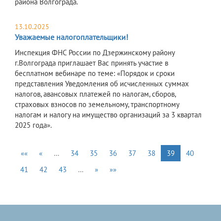
района Волгограда.
13.10.2025
Уважаемые налогоплательщики!
Инспекция ФНС России по Дзержинскому району
г.Волгограда приглашает Вас принять участие в
бесплатном вебинаре по теме: «Порядок и сроки
представления Уведомления об исчисленных суммах
налогов, авансовых платежей по налогам, сборов,
страховых взносов по земельному, транспортному
налогам и налогу на имущество организаций за 3 квартал
2025 года».
««
«
…
34
35
36
37
38
39
40
41
42
43
…
»
»»