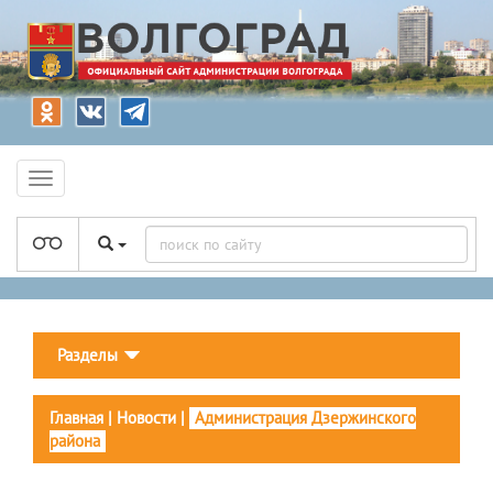
Разделы
Главная
|
Новости
|
Администрация Дзержинского
района