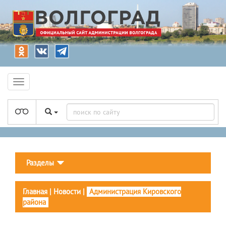
Разделы
Главная
|
Новости
|
Администрация Кировского
района