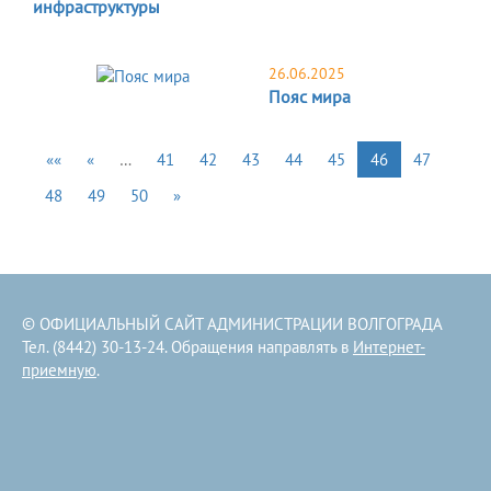
инфраструктуры
26.06.2025
Пояс мира
««
«
…
41
42
43
44
45
46
47
48
49
50
»
© ОФИЦИАЛЬНЫЙ САЙТ АДМИНИСТРАЦИИ ВОЛГОГРАДА
Тел. (8442) 30-13-24. Обращения направлять в
Интернет-
приемную
.