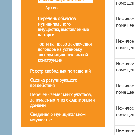
помещен
Архив
Перечень обьектов
Нежилое
муниципального
помещен
имущества, выставленных
на торги
Нежилое
Торги на право заключения
помещен
договора на установку
эксплуатацию рекламной
конструкции
Нежилое
помещен
Реестр свободных помещений
Оценка регулирующего
воздействия
Нежилое
помещен
Перечень земельных участков,
занимаемых многоквартирными
домами
Нежилое
Сведения о муниципальном
помещен
имуществе
Нежилое