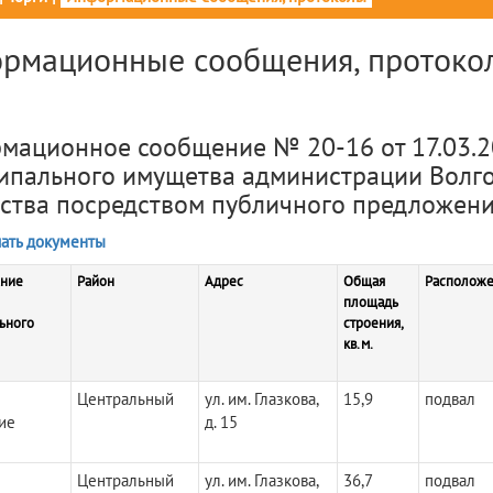
рмационные сообщения, протокол
мационное сообщение № 20-16 от 17.03.2
ипального имущетва администрации Волго
ства посредством публичного предложени
ать документы
ние
Район
Адрес
Общая
Расположе
площадь
ьного
строения,
кв.м.
Центральный
ул. им. Глазкова,
15,9
подвал
ие
д. 15
Центральный
ул. им. Глазкова,
36,7
подвал