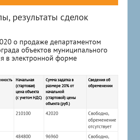
ы, результаты сделок
020 о продаже департаментом
града объектов муниципального
я в электронной форме
нность
Начальная
Сумма задатка в
Сведения об
(стартовая)
размере 20% от
обременении
цена объекта
начальной
(с учетом НДС)
(стартовой) цены
объекта (руб.)
210100
42020
Свободно,
обременение
отсутствует
484800
96960
Свободно,