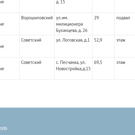
ие
д. 15
Ворошиловский
ул.им.
29
подвал
ие
милиционера
Буханцева, д. 26
Советский
ул. Логовская, д.1
52,9
этаж
ие
Советский
с. Песчанка, ул.
69,5
этаж
ие
Новостройка,д.15
ную
.