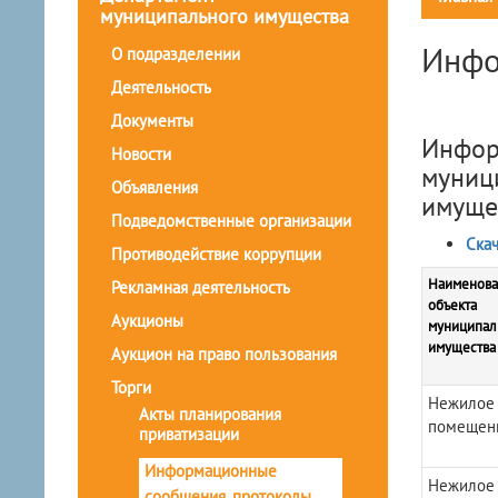
муниципального имущества
Инфо
О подразделении
Деятельность
Документы
Инфор
Новости
муниц
Объявления
имуще
Подведомственные организации
Скач
Противодействие коррупции
Наименова
Рекламная деятельность
объекта
Аукционы
муниципал
имущества
Аукцион на право пользования
Торги
Нежилое
Акты планирования
помещен
приватизации
Информационные
Нежилое
сообщения, протоколы