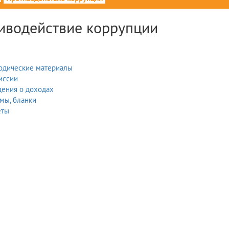
иводействие коррупции
одические материалы
иссии
дения о доходах
мы, бланки
еты