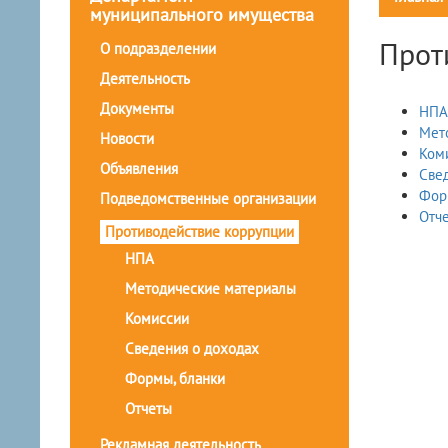
муниципального имущества
Прот
О подразделении
Деятельность
Документы
НПА
Мет
Новости
Ком
Объявления
Све
Фор
Подведомственные организации
Отч
Противодействие коррупции
НПА
Методические материалы
Комиссии
Сведения о доходах
Формы, бланки
Отчеты
Рекламная деятельность