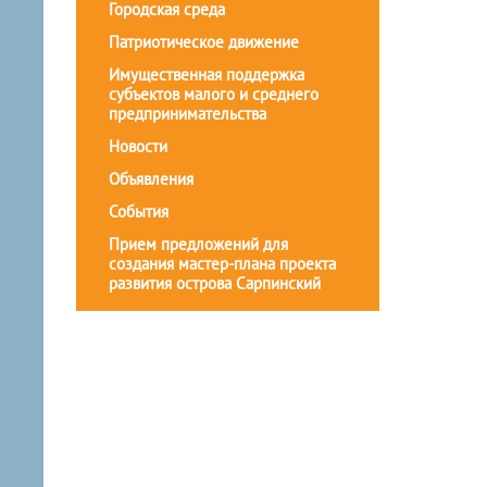
Городская среда
Патриотическое движение
Имущественная поддержка
субъектов малого и среднего
предпринимательства
Новости
Объявления
События
Прием предложений для
создания мастер-плана проекта
развития острова Сарпинский