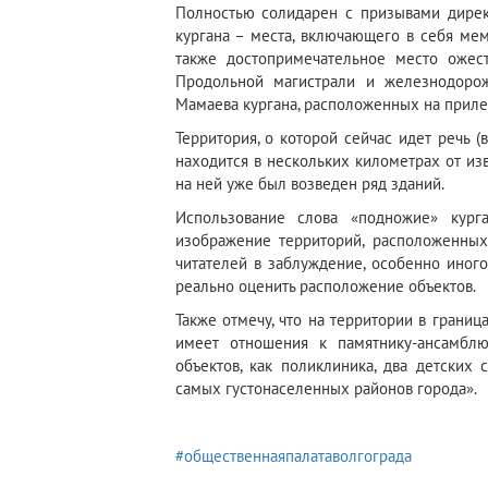
Полностью солидарен с призывами дирек
кургана – места, включающего в себя ме
также достопримечательное место ожест
Продольной магистрали и железнодоро
Мамаева кургана, расположенных на приле
Территория, о которой сейчас идет речь (в
находится в нескольких километрах от изв
на ней уже был возведен ряд зданий.
Использование слова «подножие» курга
изображение территорий, расположенных
читателей в заблуждение, особенно иног
реально оценить расположение объектов.
Также отмечу, что на территории в границ
имеет отношения к памятнику-ансамблю
объектов, как поликлиника, два детских
самых густонаселенных районов города».
#общественнаяпалатаволгограда