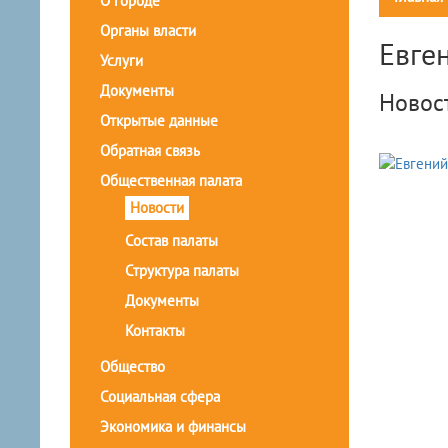
О городе
Органы власти
Евге
Услуги
Документы
Новос
Открытые данные
Обратная связь
Общественная палата
Новости
Состав палаты
Структура палаты
Документы
Контакты
Общество
Социальная сфера
Экономика и финансы