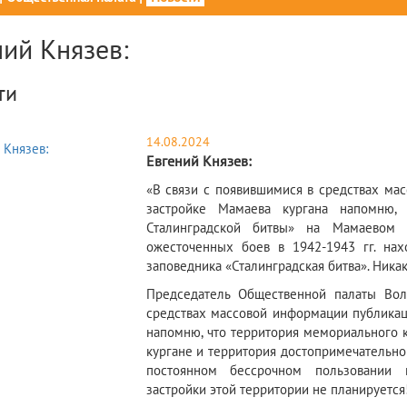
ний Князев:
ти
14.08.2024
Евгений Князев:
​«В связи с появившимися в средствах м
застройке Мамаева кургана напомню,
Сталинградской битвы» на Мамаевом 
ожесточенных боев в 1942-1943 гг. нах
заповедника «Сталинградская битва». Ника
​Председатель Общественной палаты Вол
средствах массовой информации публикац
напомню, что территория мемориального 
кургане и территория достопримечательног
постоянном бессрочном пользовании м
застройки этой территории не планируется