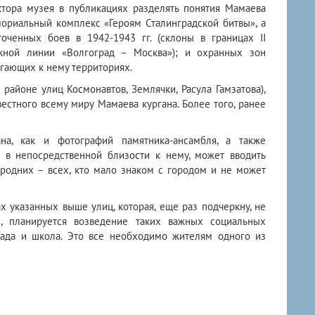
тора музея в публикациях разделять понятия Мамаева
мориальный комплекс «Героям Сталинградской битвы», а
оченных боев в 1942-1943 гг. (склоны в границах II
жной линии «Волгоград – Москва»); и охранных зон
гающих к нему территориях.
 районе улиц Космонавтов, Землячки, Расула Гамзатова),
естного всему миру Мамаева кургана. Более того, ранее
на, как и фотографий памятника-ансамбля, а также
 в непосредственной близости к нему, может вводить
ородних – всех, кто мало знаком с городом и не может
ах указанных выше улиц, которая, еще раз подчеркну, не
, планируется возведение таких важных социальных
 сада и школа. Это все необходимо жителям одного из