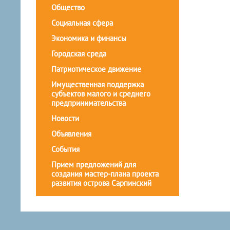
Общество
Социальная сфера
Экономика и финансы
Городская среда
Патриотическое движение
Имущественная поддержка
субъектов малого и среднего
предпринимательства
Новости
Объявления
События
Прием предложений для
создания мастер-плана проекта
развития острова Сарпинский