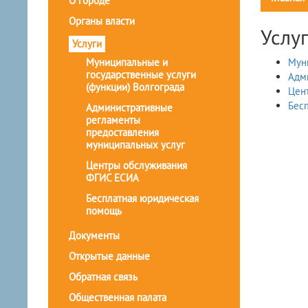
О городе
Органы власти
Услу
Услуги
Муниципальные и
Муни
государственные услуги
Адм
(функции) Волгограда
Цен
Бес
Административные
регламенты
предоставления
муниципальных услуг
Центры обслуживания
ФГИС ЕСИА
Бесплатная юридическая
помощь
Документы
Открытые данные
Обратная связь
Общественная палата