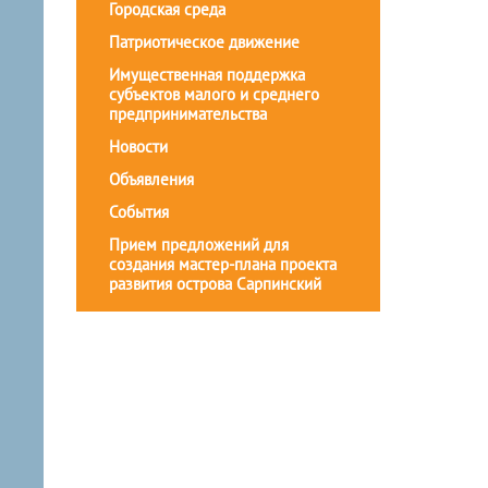
Городская среда
Патриотическое движение
Имущественная поддержка
субъектов малого и среднего
предпринимательства
Новости
Объявления
События
Прием предложений для
создания мастер-плана проекта
развития острова Сарпинский