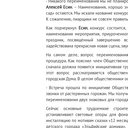
- Никакого переименования мы не планиров
Алексей Есин
. – Наименования, хорошо з
сад» остаются. Мы искали название конкур
К сожалению, пиарщики не совсем правил
Как подчеркнул
Есин
, конкурс состоится
наименования мероприятия, приуроченног
праздник, посвящённый завершению в
задействована прекрасная новая сцена, зву
На самом деле, вопрос переименования
процедура. Как пояснил член Общественн
сначала должна появится инициативная гр
этот вопрос рассматривается обществе
городская Дума. В целом общественники ос
- Встреча прошла по инициативе Обществ
звонки от растерянных горожан. Мы получи
переименовании двух знаковых для города 
Сейчас основные трудоемкие строит
устанавливают световые опоры для фона
инсталляцию по мотивам сказки «12 месяце
детского городка «Эльфийские домики». 