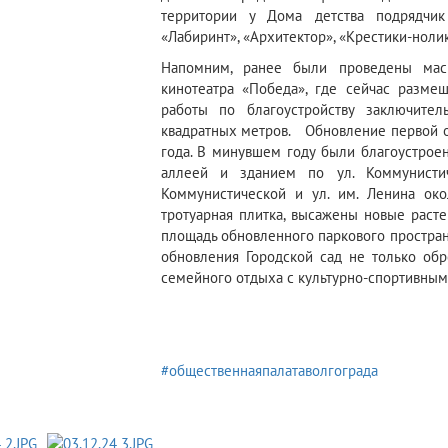
территории у Дома детства подрядчи
«Лабиринт», «Архитектор», «Крестики-нолик
Напомним, ранее были проведены мас
кинотеатра «Победа», где сейчас разме
работы по благоустройству заключител
квадратных метров. Обновление первой о
года. В минувшем году были благоустроен
аллеей и зданием по ул. Коммунисти
Коммунистической и ул. им. Ленина ок
тротуарная плитка, высажены новые раст
площадь обновленного паркового простран
обновления Городской сад не только обр
семейного отдыха с культурно-спортивным 
#общественнаяпалатаволгограда