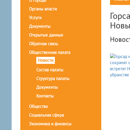
О городе
Органы власти
Горса
Услуги
Новы
Документы
Открытые данные
Новос
Обратная связь
Общественная палата
Новости
Состав палаты
Структура палаты
Документы
Контакты
Общество
Социальная сфера
Экономика и финансы