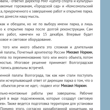
али, - ответил директор МАУ «Центр спорта и культуры»
накомые горожанам, «Городской сад» и «Комсомольский
са, приуроченного к завершению работ и открытию парка.
ьно донесли нашу мысль.
, как и обещали, но не по выбору имени парка, а лишь
о к открытию парка после долгой реконструкции. Сам
сех работ, намечен на 15 декабря. Впервые будет
ковое и световое оборудование.
 того или иного объекта это сложная и длительная
ой палаты, Почетный архитектор России
Михаил Норкин
,
уппа по переименованию того или иного объекта, потом
нностью. Итоговое решение принимает Волгоградская
тались довольны встречей.
енной палаты Волгограда, так как нам стали поступать
ли исчерпывающий ответ от дирекции парка о том, что о
объектов речи не идет, - подвел итог
Михаил Норкин
.
ельно-монтажные работы уже завершены. Рабочие
рей в виде подснежников, которые создадут световую
в». Также ведется подготовка территории для установки
Помимо этого, согласно разработанной концепции, на