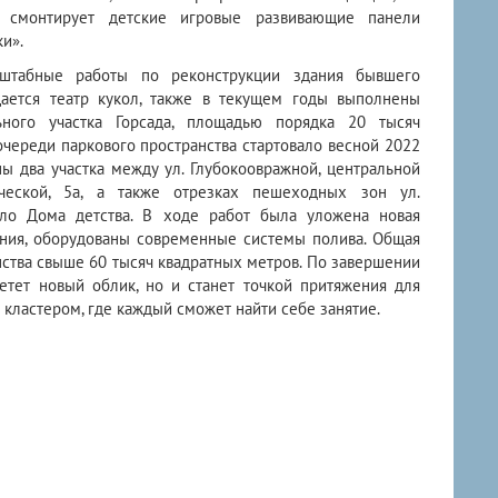
к смонтирует детские игровые развивающие панели
и».
штабные работы по реконструкции здания бывшего
щается театр кукол, также в текущем годы выполнены
ьного участка Горсада, площадью порядка 20 тысяч
череди паркового пространства стартовало весной 2022
ы два участка между ул. Глубокоовражной, центральной
ческой, 5а, а также отрезках пешеходных зон ул.
оло Дома детства. В ходе работ была уложена новая
ения, оборудованы современные системы полива. Общая
ства свыше 60 тысяч квадратных метров. По завершении
етет новый облик, но и станет точкой притяжения для
кластером, где каждый сможет найти себе занятие.