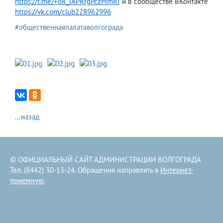
https://t.me/+oR_iAPRrgPczMmRi
и в сообществе ВКонтакте
https://vk.com/club228962996
#общественнаяпалатаволгограда
...назад
© ОФИЦИАЛЬНЫЙ САЙТ АДМИНИСТРАЦИИ ВОЛГОГРАДА
Тел. (8442) 30-13-24. Обращения направлять в
Интернет-
приемную
.