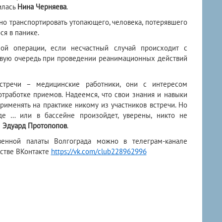
лилась
Нина Черняева
.
ьно транспортировать утопающего, человека, потерявшего
ся в панике.
ной операции, если несчастный случай происходит с
ервую очередь при проведении реанимационных действий
встречи – медицинские работники, они с интересом
работке приемов. Надеемся, что свои знания и навыки
именять на практике никому из участников встречи. Но
де … или в бассейне произойдет, уверены, никто не
л
Эдуард Протопопов
.
венной палаты Волгограда можно в телеграм-канале
стве ВКонтакте
https://vk.com/club228962996