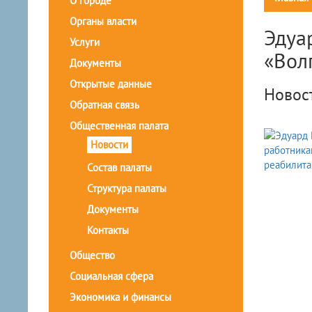
О городе
Органы власти
Эдуа
Услуги
«Вол
Документы
Открытые данные
Новос
Обратная связь
Общественная палата
Новости
Состав палаты
Структура палаты
Документы
Контакты
Общество
Социальная сфера
Экономика и финансы