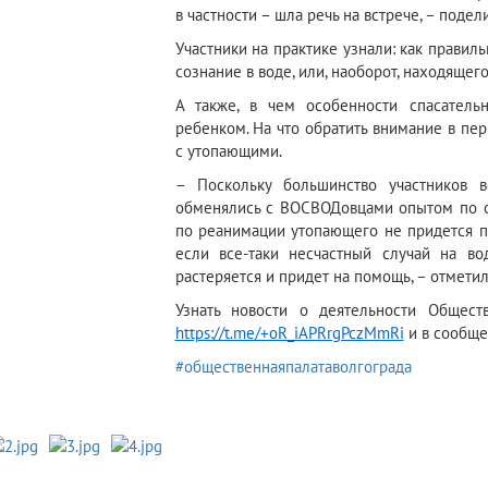
в частности – шла речь на встрече, – поде
Участники на практике узнали: как правил
сознание в воде, или, наоборот, находящего
А также, в чем особенности спасатель
ребенком. На что обратить внимание в п
с утопающими.
– Поскольку большинство участников 
обменялись с ВОСВОДовцами опытом по от
по реанимации утопающего не придется пр
если все-таки несчастный случай на во
растеряется и придет на помощь, – отмети
Узнать новости о деятельности Общест
https://t.me/+oR_iAPRrgPczMmRi
и в сообще
#общественнаяпалатаволгограда