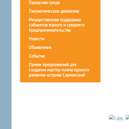
Городская среда
Патриотическое движение
Имущественная поддержка
субъектов малого и среднего
предпринимательства
Новости
Объявления
События
Прием предложений для
создания мастер-плана проекта
развития острова Сарпинский