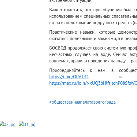
экстренной ситуации.
Важно отметить, что при обучении был с
использованием специальных спасательных
но на использовании подручных средств (палк
Практические навыки, которые демонст
оказаться полезными и важными, а в реаль
ВОСВОД продолжает свою системную профи
несчастных случаев на воде. Сейчас ак
водоемах, правила поведения на льду, – ра
Присоединяйтесь к нам в сообще
https://t.me/OPV134
и в м
https://max.ru/join/NxUQ3bHlftItchP08Sf
#общественнаяпалатаволгограда