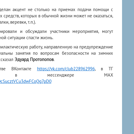
делан акцент не столько на приемах подачи помощи с
 средств, которых в обычной жизни может не оказаться,
и, веревки, т.п.).
рировали и обсуждали участники мероприятия, могут
ной ситуации спасти жизнь.
лактическую работу, направленную на предупреждение
туальны занятия по вопросам безопасности на зимних
ссказал
Эдуард Протопопов
.
стве ВКонтакте
https://vk.com/club228962996
, в ТГ
ессенджере МАХ
sWOcSucztVCu3dwFCoQg7pD0