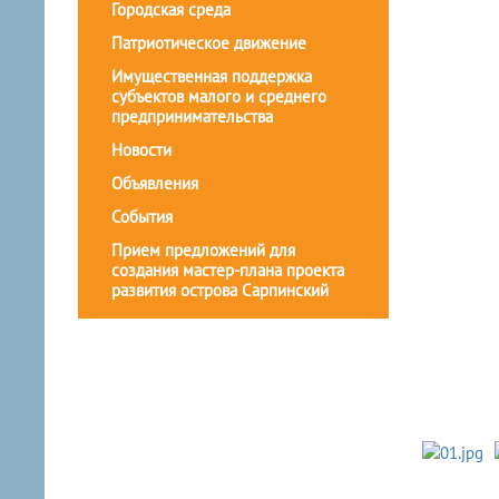
Городская среда
Патриотическое движение
Имущественная поддержка
субъектов малого и среднего
предпринимательства
Новости
Объявления
События
Прием предложений для
создания мастер-плана проекта
развития острова Сарпинский