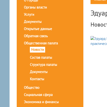
О городе
Органы власти
Эдуа
Услуги
Документы
Новос
Открытые данные
Обратная связь
Общественная палата
Новости
Состав палаты
Структура палаты
Документы
Контакты
Общество
Социальная сфера
Экономика и финансы