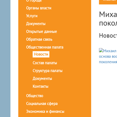
О городе
Органы власти
Миха
Услуги
поко
Документы
Открытые данные
Новос
Обратная связь
Общественная палата
Новости
Состав палаты
Структура палаты
Документы
Контакты
Общество
Социальная сфера
Экономика и финансы