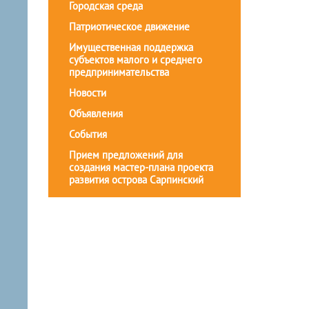
Городская среда
Патриотическое движение
Имущественная поддержка
субъектов малого и среднего
предпринимательства
Новости
Объявления
События
Прием предложений для
создания мастер-плана проекта
развития острова Сарпинский