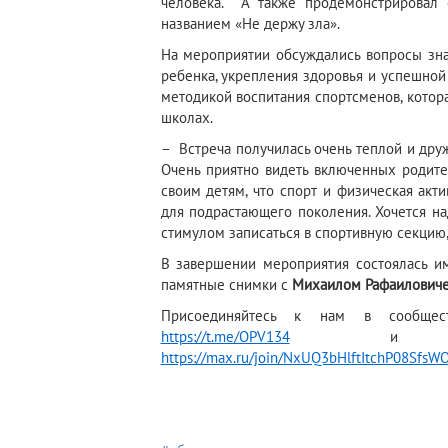
человека. А также продемонстрировал 
названием «Не держу зла».
На мероприятии обсуждались вопросы зна
ребенка, укрепления здоровья и успешной
методикой воспитания спортсменов, котор
школах.
– Встреча получилась очень теплой и друж
Очень приятно видеть включенных родит
своим детям, что спорт и физическая акт
для подрастающего поколения. Хочется над
стимулом записаться в спортивную секцию
В завершении мероприятия состоялась им
памятные снимки с
Михаилом Рафаилович
Присоединяйтесь к нам в сообще
https://t.me/OPV134
и в м
https://max.ru/join/NxUQ3bHlftItchP08Sf