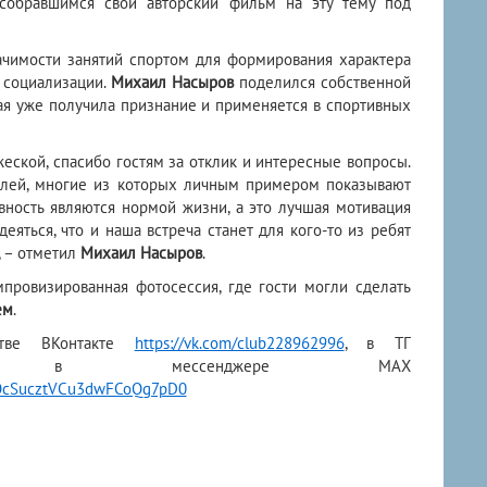
собравшимся свой авторский фильм на эту тему под
чимости занятий спортом для формирования характера
 социализации.
Михаил Насыров
поделился собственной
ая уже получила признание и применяется в спортивных
еской, спасибо гостям за отклик и интересные вопросы.
елей, многие из которых личным примером показывают
ивность являются нормой жизни, а это лучшая мотивация
еяться, что и наша встреча станет для кого-то из ребят
, – отметил
Михаил Насыров
.
провизированная фотосессия, где гости могли сделать
ем
.
стве ВКонтакте
https://vk.com/club228962996
, в ТГ
ессенджере МАХ
sWOcSucztVCu3dwFCoQg7pD0