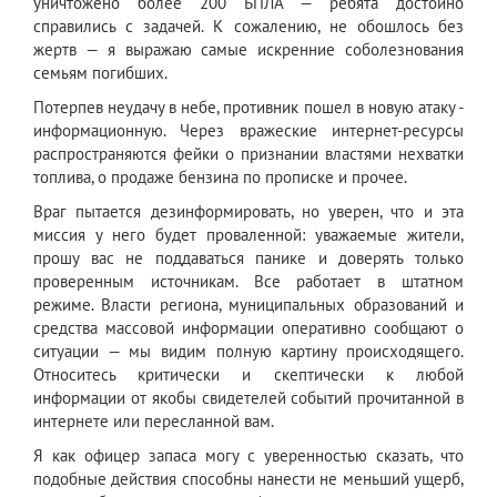
уничтожено более 200 БПЛА — ребята достойно
справились с задачей. К сожалению, не обошлось без
жертв — я выражаю самые искренние соболезнования
семьям погибших.
Потерпев неудачу в небе, противник пошел в новую атаку -
информационную. Через вражеские интернет-ресурсы
распространяются фейки о признании властями нехватки
топлива, о продаже бензина по прописке и прочее.
Враг пытается дезинформировать, но уверен, что и эта
миссия у него будет проваленной: уважаемые жители,
прошу вас не поддаваться панике и доверять только
проверенным источникам. Все работает в штатном
режиме. Власти региона, муниципальных образований и
средства массовой информации оперативно сообщают о
ситуации — мы видим полную картину происходящего.
Относитесь критически и скептически к любой
информации от якобы свидетелей событий прочитанной в
интернете или пересланной вам.
Я как офицер запаса могу с уверенностью сказать, что
подобные действия способны нанести не меньший ущерб,