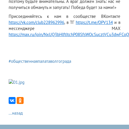
поэтому будьте внимательны. А враг должен знать: нас не
получиться обмануть и запугать! Победа будет за нами!»
Присоединяйтесь к нам в сообществе ВКонтакте
https://vk.com/club228962996
, в ТГ
https://t.me/OPV134
и в
мессенджере МАХ
https://max.ru/join/NxUQ3bHlftItchP08SfsWOcSucztVCu3dwFCo
#общественнаяпалатаволгограда
...назад